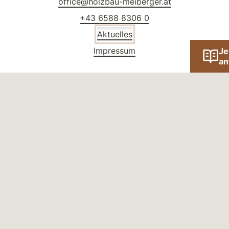
office@holzbau-meiberger.at
+43 6588 8306 0
Aktuelles
Impressum
Je
an
Standort
Meiberger Holzbau GmbH
Lofer Nr. 304
5090 Lofer
Österreich
Social Media
Facebook
Instagram