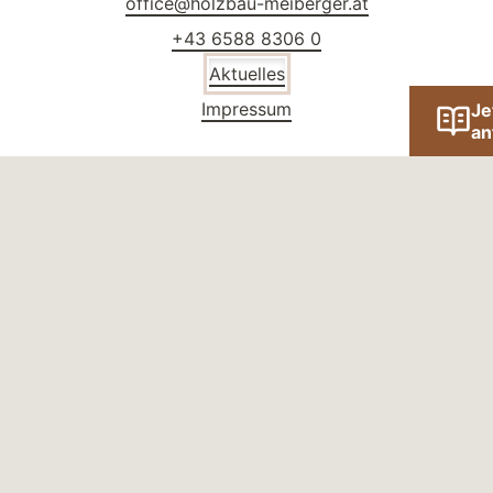
office@holzbau-meiberger.at
+43 6588 8306 0
Aktuelles
Impressum
Je
an
Standort
Meiberger Holzbau GmbH
Lofer Nr. 304
5090 Lofer
Österreich
Social Media
Facebook
Instagram