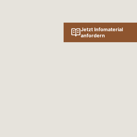
Jetzt Infomaterial
anfordern
ert
SLETTER
n unseren Newsletter einmal im Quartal
ten und interessanten Informationen zum
au.