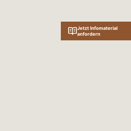
Jetzt Infomaterial
anfordern
ert
SLETTER
n unseren Newsletter einmal im Quartal
ten und interessanten Informationen zum
au.