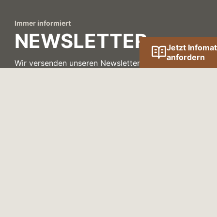
Immer informiert
NEWSLETTER
Jetzt Infomat
anfordern
Wir versenden unseren Newsletter einmal im
Quartal mit Neuigkeiten und interessanten
Informationen zum Thema Hausbau.
JETZT ANMELDEN!
Kontakt