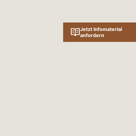
Jetzt Infomaterial
anfordern
ert
SLETTER
n unseren Newsletter einmal im Quartal
ten und interessanten Informationen zum
au.