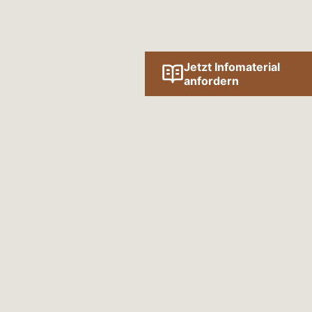
Jetzt Infomaterial
anfordern
ert
SLETTER
n unseren Newsletter einmal im Quartal
ten und interessanten Informationen zum
au.